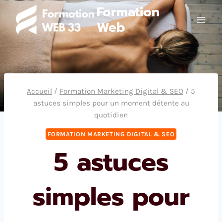
Aller
Formation
au
Web
contenu
Accueil
/
Formation Marketing Digital & SEO
/
5
astuces simples pour un moment détente au
quotidien
FORMATION MARKETING DIGITAL & SEO
5 astuces
simples pour