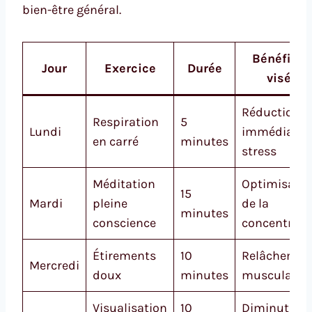
bien-être général.
Bénéfices
Jour
Exercice
Durée
visés
Réduction
Respiration
5
Lundi
immédiate 
en carré
minutes
stress
Méditation
Optimisatio
15
Mardi
pleine
de la
minutes
conscience
concentrati
Étirements
10
Relâchemen
Mercredi
doux
minutes
musculaire
Visualisation
10
Diminution