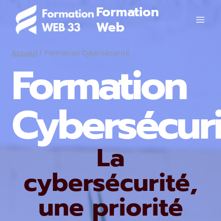
Aller
Formation
au
Web
contenu
Accueil
/
Formation Cybersécurité
Formation
Cybersécuri
La
cybersécurité,
une priorité