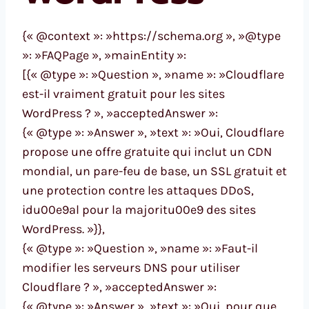
{« @context »: »https://schema.org », »@type
»: »FAQPage », »mainEntity »:
[{« @type »: »Question », »name »: »Cloudflare
est-il vraiment gratuit pour les sites
WordPress ? », »acceptedAnswer »:
{« @type »: »Answer », »text »: »Oui, Cloudflare
propose une offre gratuite qui inclut un CDN
mondial, un pare-feu de base, un SSL gratuit et
une protection contre les attaques DDoS,
idu00e9al pour la majoritu00e9 des sites
WordPress. »}},
{« @type »: »Question », »name »: »Faut-il
modifier les serveurs DNS pour utiliser
Cloudflare ? », »acceptedAnswer »:
{« @type »: »Answer », »text »: »Oui, pour que