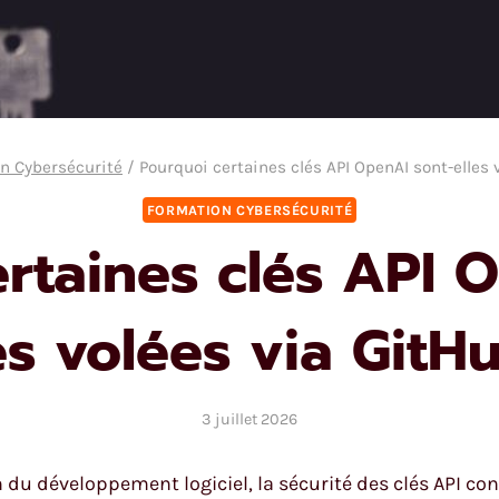
n Cybersécurité
/
Pourquoi certaines clés API OpenAI sont-elles 
FORMATION CYBERSÉCURITÉ
rtaines clés API 
es volées via GitH
3 juillet 2026
du développement logiciel, la sécurité des clés API cons