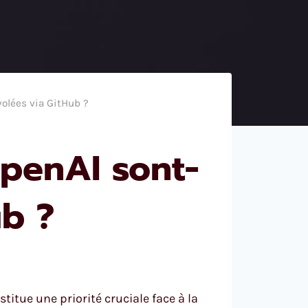
volées via GitHub ?
OpenAI sont-
ub ?
titue une priorité cruciale face à la