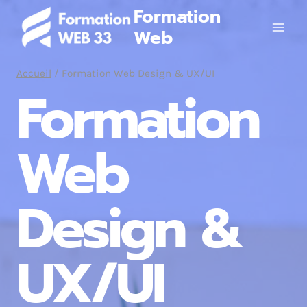
Aller
Formation
au
Web
contenu
Accueil
/
Formation Web Design & UX/UI
Formation
Web
Design &
UX/UI