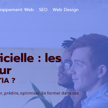
loppement Web
SEO
Web Design
cielle : les
ur
’IA ?
, prédire, optimiser. Se former dans ces