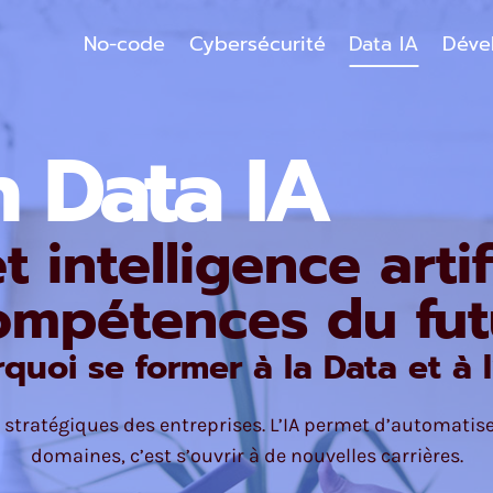
No-code
Cybersécurité
Data IA
Déve
 Data IA
intelligence artifi
ompétences du fut
quoi se former à la Data et à l
stratégiques des entreprises. L’IA permet d’automatiser
domaines, c’est s’ouvrir à de nouvelles carrières.