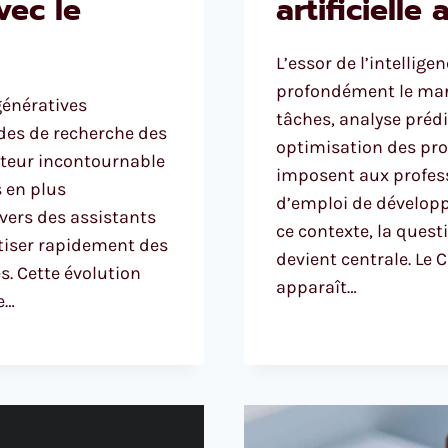
vec le
artificielle
L’essor de l’intellige
profondément le mar
 génératives
tâches, analyse prédi
des de recherche des
optimisation des pro
cteur incontournable
imposent aux profe
s en plus
d’emploi de dévelop
vers des assistants
ce contexte, la ques
tiser rapidement des
devient centrale. Le
s. Cette évolution
apparaît…
e…