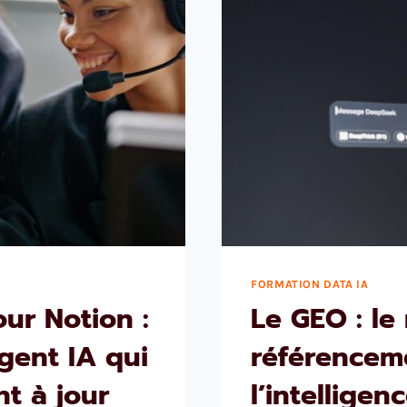
FORMATION DATA IA
ur Notion :
Le GEO : le
gent IA qui
référenceme
t à jour
l’intelligenc