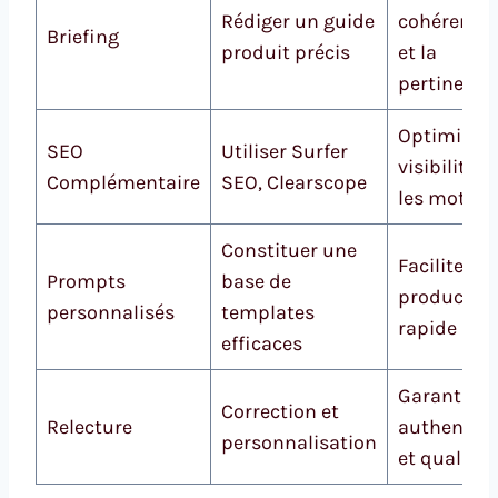
Rédiger un guide
cohérence
Briefing
produit précis
et la
pertinence
Optimiser 
SEO
Utiliser Surfer
visibilité s
Complémentaire
SEO, Clearscope
les moteur
Constituer une
Faciliter la
Prompts
base de
productio
personnalisés
templates
rapide
efficaces
Garantir
Correction et
Relecture
authentici
personnalisation
et qualité