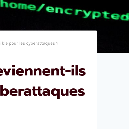
cible pour les cyberattaques ?
viennent-ils
yberattaques