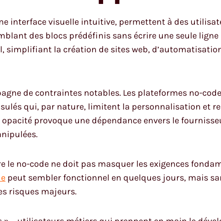
ne interface visuelle intuitive, permettent à des utilis
blant des blocs prédéfinis sans écrire une seule ligne
el, simplifiant la création de sites web, d’automatisa
pagne de contraintes notables. Les plateformes no-co
lés qui, par nature, limitent la personnalisation et ren
te opacité provoque une dépendance envers le fournisseu
anipulées.
fre le no-code ne doit pas masquer les exigences fondam
de
peut sembler fonctionnel en quelques jours, mais san
des risques majeurs.
 »— utilisateurs métiers qui prennent en main le déve