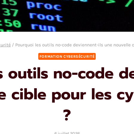
urité
/
Pourquoi les outils no-code deviennent-ils une nouvelle 
FORMATION CYBERSÉCURITÉ
s outils no-code de
e cible pour les c
?
6 juillet 2026