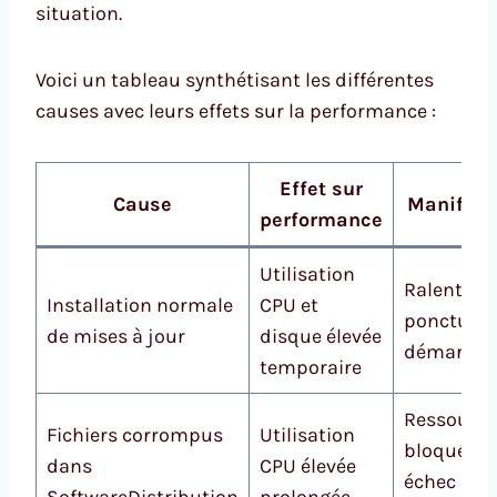
situation.
Voici un tableau synthétisant les différentes
causes avec leurs effets sur la performance :
Effet sur
Cause
Manifest
performance
Utilisation
Ralentiss
Installation normale
CPU et
ponctuel 
de mises à jour
disque élevée
démarrag
temporaire
Ressource
Fichiers corrompus
Utilisation
bloquées,
dans
CPU élevée
échec