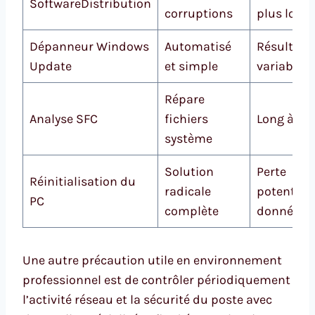
SoftwareDistribution
corruptions
plus long
Dépanneur Windows
Automatisé
Résultats
Update
et simple
variables
Répare
Analyse SFC
fichiers
Long à ex
système
Solution
Perte
Réinitialisation du
radicale
potentiell
PC
complète
données
Une autre précaution utile en environnement
professionnel est de contrôler périodiquement
l’activité réseau et la sécurité du poste avec