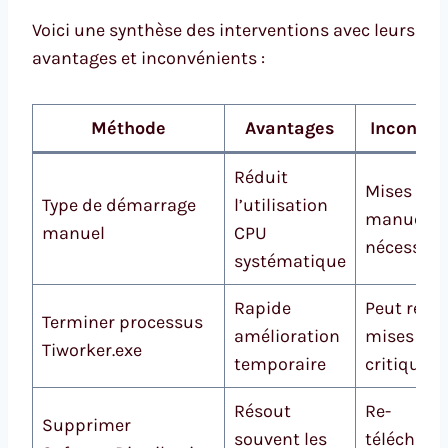
Voici une synthèse des interventions avec leurs
avantages et inconvénients :
Méthode
Avantages
Inconvén
Réduit
Mises à jo
Type de démarrage
l’utilisation
manuelle
manuel
CPU
nécessair
systématique
Rapide
Peut reta
Terminer processus
amélioration
mises à j
Tiworker.exe
temporaire
critique
Résout
Re-
Supprimer
souvent les
téléchar