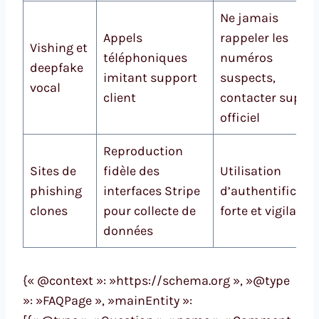
Ne jamais
Appels
rappeler les
Vishing et
téléphoniques
numéros
deepfake
imitant support
suspects,
vocal
client
contacter suppo
officiel
Reproduction
Sites de
fidèle des
Utilisation
phishing
interfaces Stripe
d’authentificati
clones
pour collecte de
forte et vigilance
données
{« @context »: »https://schema.org », »@type
»: »FAQPage », »mainEntity »: