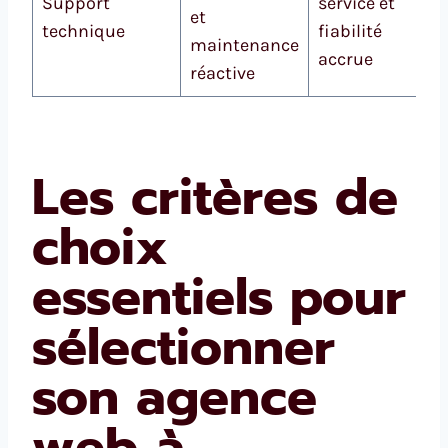
Support
service et
et
technique
fiabilité
maintenance
accrue
réactive
Les critères de
choix
essentiels pour
sélectionner
son agence
web à