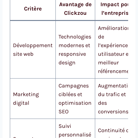
Avantage de
Impact pour
Critère
Clickzou
l’entreprise
Amélioration
Technologies
de
Développement
modernes et
l’expérience
site web
responsive
utilisateur et
design
meilleur
référencement
Campagnes
Augmentation
Marketing
ciblées et
du trafic et
digital
optimisation
des
SEO
conversions
Suivi
Continuité du
personnalisé