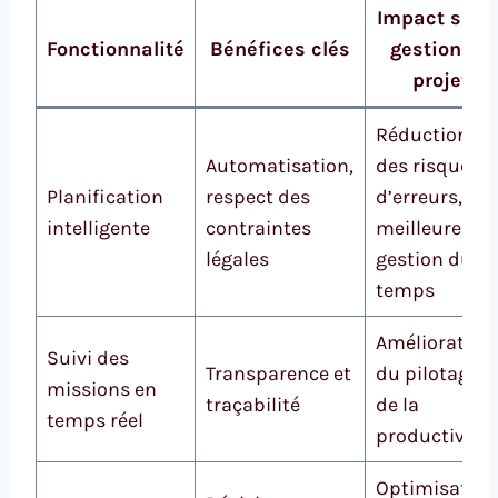
Impact sur l
Fonctionnalité
Bénéfices clés
gestion de
projet
Réduction
Automatisation,
des risques
Planification
respect des
d’erreurs,
intelligente
contraintes
meilleure
légales
gestion du
temps
Amélioration
Suivi des
Transparence et
du pilotage e
missions en
traçabilité
de la
temps réel
productivité
Optimisation