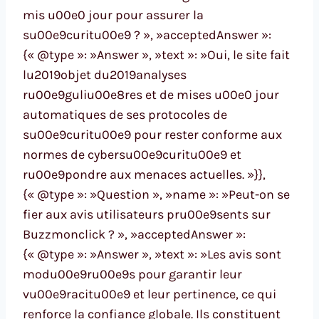
mis u00e0 jour pour assurer la
su00e9curitu00e9 ? », »acceptedAnswer »:
{« @type »: »Answer », »text »: »Oui, le site fait
lu2019objet du2019analyses
ru00e9guliu00e8res et de mises u00e0 jour
automatiques de ses protocoles de
su00e9curitu00e9 pour rester conforme aux
normes de cybersu00e9curitu00e9 et
ru00e9pondre aux menaces actuelles. »}},
{« @type »: »Question », »name »: »Peut-on se
fier aux avis utilisateurs pru00e9sents sur
Buzzmonclick ? », »acceptedAnswer »:
{« @type »: »Answer », »text »: »Les avis sont
modu00e9ru00e9s pour garantir leur
vu00e9racitu00e9 et leur pertinence, ce qui
renforce la confiance globale. Ils constituent