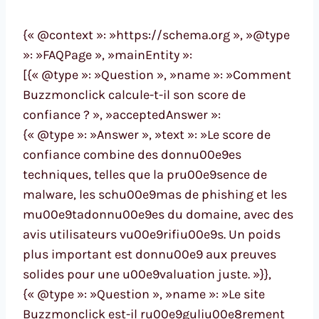
{« @context »: »https://schema.org », »@type
»: »FAQPage », »mainEntity »:
[{« @type »: »Question », »name »: »Comment
Buzzmonclick calcule-t-il son score de
confiance ? », »acceptedAnswer »:
{« @type »: »Answer », »text »: »Le score de
confiance combine des donnu00e9es
techniques, telles que la pru00e9sence de
malware, les schu00e9mas de phishing et les
mu00e9tadonnu00e9es du domaine, avec des
avis utilisateurs vu00e9rifiu00e9s. Un poids
plus important est donnu00e9 aux preuves
solides pour une u00e9valuation juste. »}},
{« @type »: »Question », »name »: »Le site
Buzzmonclick est-il ru00e9guliu00e8rement