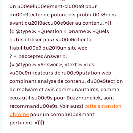
un u00e9lu00e9ment-clu00e9 pour
du00e9tecter de potentiels problu00e8mes
avant du2019accu00e9der au contenu. »}},
{« @type »: »Question », »name »: »Quels
outils utiliser pour vu00e9rifier la
fiabilitu00e9 du2019un site web
? », »acceptedAnswer »:
{« @type »: »Answer », »text »: »Les
vu00e9rificateurs de ru00e9putation web
combinant analyse de contenu, du00e9tection
de malware et avis communautaires, comme
ceux utilisu00e9s pour Buzzmonclick, sont
recommandu00e9s. Voir aussi
cette extension
Chrome
pour un complu00e9ment
pertinent. »}}]}