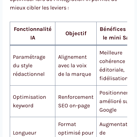
mieux cibler les leviers :
Fonctionnalité
Bénéfices pou
Objectif
IA
le mini SaaS
Meilleure
Paramétrage
Alignement
cohérence
du style
avec la voix
éditoriale,
rédactionnel
de la marque
fidélisation
Positionnemen
Optimisation
Renforcement
amélioré sur
keyword
SEO on-page
Google
Format
Augmentation
Longueur
optimisé pour
de