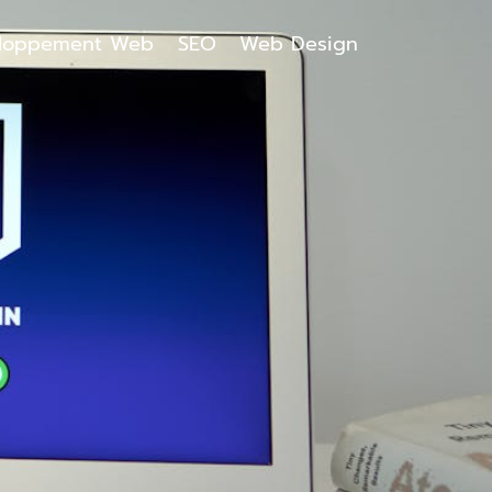
loppement Web
SEO
Web Design