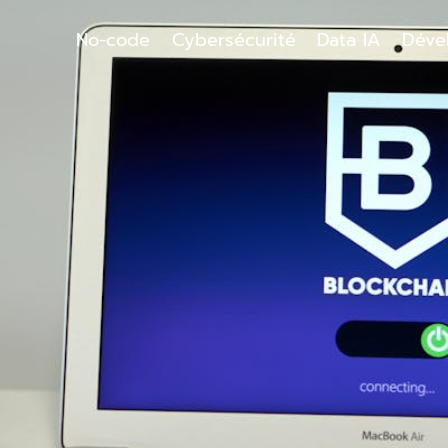
No-code
Cybersécurité
Data IA
Déve