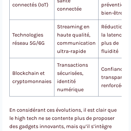
santé
connectés (IoT)
prévention e
connectée
bien-être
Streaming en
Réduction d
Technologies
haute qualité,
la latence,
réseau 5G/6G
communication
plus de
ultra-rapide
fluidité
Transactions
Confiance e
Blockchain et
sécurisées,
transparenc
cryptomonnaies
identité
renforcées
numérique
En considérant ces évolutions, il est clair que
le high tech ne se contente plus de proposer
des gadgets innovants, mais qu’il s’intègre