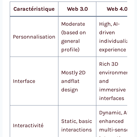
Caractéristique
Web 3.0
Web 4.0
Moderate
High, AI-
(based on
driven
Personnalisation
general
individualized
profile)
experience
Rich 3D
Mostly 2D
environments
Interface
andflat
and
design
immersive
interfaces
Dynamic, AI-
Static, basic
enhanced
Interactivité
interactions
multi-sensory