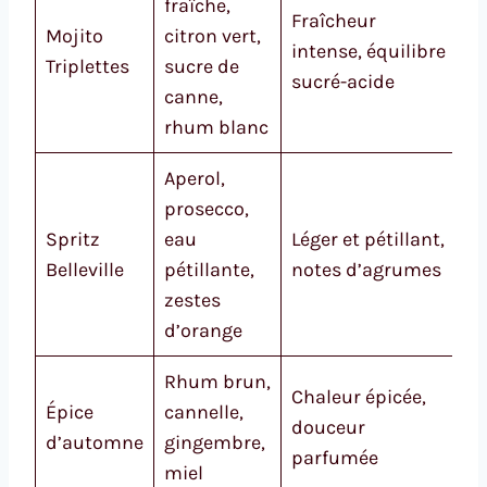
fraîche,
Ap
Fraîcheur
Mojito
citron vert,
d
intense, équilibre
Triplettes
sucre de
o
sucré-acide
canne,
es
rhum blanc
Aperol,
prosecco,
Dî
Spritz
eau
Léger et pétillant,
o
Belleville
pétillante,
notes d’agrumes
a
zestes
e
d’orange
Rhum brun,
S
Chaleur épicée,
Épice
cannelle,
o
douceur
d’automne
gingembre,
m
parfumée
miel
d