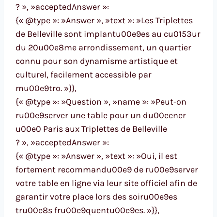
? », »acceptedAnswer »:
{« @type »: »Answer », »text »: »Les Triplettes
de Belleville sont implantu00e9es au cu0153ur
du 20u00e8me arrondissement, un quartier
connu pour son dynamisme artistique et
culturel, facilement accessible par
mu00e9tro. »}},
{« @type »: »Question », »name »: »Peut-on
ru00e9server une table pour un du00eener
u00e0 Paris aux Triplettes de Belleville
? », »acceptedAnswer »:
{« @type »: »Answer », »text »: »Oui, il est
fortement recommandu00e9 de ru00e9server
votre table en ligne via leur site officiel afin de
garantir votre place lors des soiru00e9es
tru00e8s fru00e9quentu00e9es. »}},