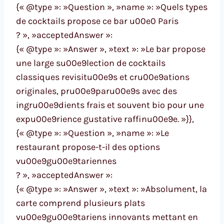
{« @type »: »Question », »name »: »Quels types
de cocktails propose ce bar u00e0 Paris
? », »acceptedAnswer »:
{« @type »: »Answer », »text »: »Le bar propose
une large su00e9lection de cocktails
classiques revisitu00e9s et cru00e9ations
originales, pru00e9paru00e9s avec des
ingru00e9dients frais et souvent bio pour une
expu00e9rience gustative raffinu00e9e. »}},
{« @type »: »Question », »name »: »Le
restaurant propose-t-il des options
vu00e9gu00e9tariennes
? », »acceptedAnswer »:
{« @type »: »Answer », »text »: »Absolument, la
carte comprend plusieurs plats
vu00e9gu00e9tariens innovants mettant en