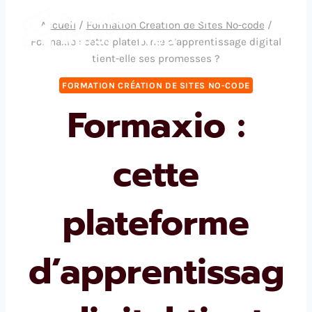
Aller
Formation
Accueil
/
Formation Création de Sites No-code
/
au
Web
Formaxio : cette plateforme d’apprentissage digital
contenu
tient-elle ses promesses ?
FORMATION CRÉATION DE SITES NO-CODE
Formaxio :
cette
plateforme
d’apprentissag