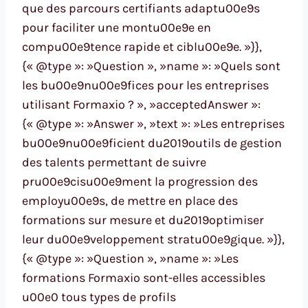
que des parcours certifiants adaptu00e9s
pour faciliter une montu00e9e en
compu00e9tence rapide et ciblu00e9e. »}},
{« @type »: »Question », »name »: »Quels sont
les bu00e9nu00e9fices pour les entreprises
utilisant Formaxio ? », »acceptedAnswer »:
{« @type »: »Answer », »text »: »Les entreprises
bu00e9nu00e9ficient du2019outils de gestion
des talents permettant de suivre
pru00e9cisu00e9ment la progression des
employu00e9s, de mettre en place des
formations sur mesure et du2019optimiser
leur du00e9veloppement stratu00e9gique. »}},
{« @type »: »Question », »name »: »Les
formations Formaxio sont-elles accessibles
u00e0 tous types de profils