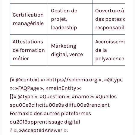
Gestion de
Ouverture à
Certification
projet,
des postes de
managériale
leadership
responsabilité
Attestations
Accroissement
Marketing
de formation
de la
digital, vente
métier
polyvalence
{« @context »: »https://schema.org », »@type
»: »FAQPage », »mainEntity »:
[{« @type »: »Question », »name »: »Quelles
spu00e9cificitu00e9s diffu00e9rencient
Formaxio des autres plateformes
du2019apprentissage digital
? », »acceptedAnswer »: