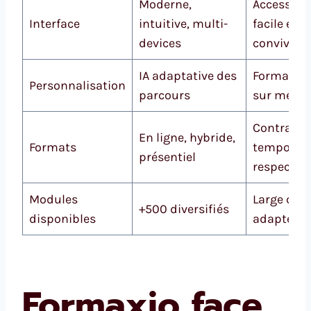
Moderne,
Accessibil
Interface
intuitive, multi-
facile et
devices
conviviale
IA adaptative des
Formatio
Personnalisation
parcours
sur mesur
Contraint
En ligne, hybride,
Formats
temporell
présentiel
respectée
Modules
Large choi
+500 diversifiés
disponibles
adapté
Formaxio face