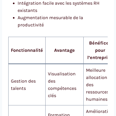
Intégration facile avec les systèmes RH
existants
Augmentation mesurable de la
productivité
Bénéfices
Fonctionnalité
Avantage
pour
l’entreprise
Meilleure
Visualisation
allocation
Gestion des
des
des
talents
compétences
ressources
clés
humaines
Amélioration
Formation