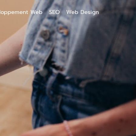
loppement Web
SEO
Web Design