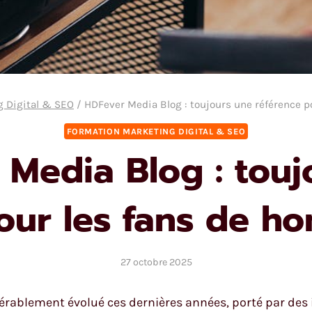
 Digital & SEO
/
HDFever Media Blog : toujours une référence p
FORMATION MARKETING DIGITAL & SEO
 Media Blog : touj
our les fans de h
27 octobre 2025
rablement évolué ces dernières années, porté par des 