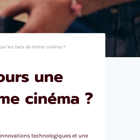
our les fans de home cinéma ?
ours une
ome cinéma ?
innovations technologiques et une