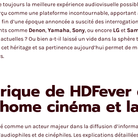
ujours la meilleure expérience audiovisuelle possibl
çu comme une plateforme incontournable, apportant ana
 fin d’une époque annoncée a suscité des interrogatio
éants comme
Denon
,
Yamaha
,
Sony
, ou encore
LG
et
Sam
 actuelles ? Ou bien a-t-il laissé un vide dans la sphèr
e cet héritage et sa pertinence aujourd’hui permet de
s.
torique de HDFever
 home cinéma et la 
né comme un acteur majeur dans la diffusion d’informa
iophiles et de cinéphiles. Les explications détaillées