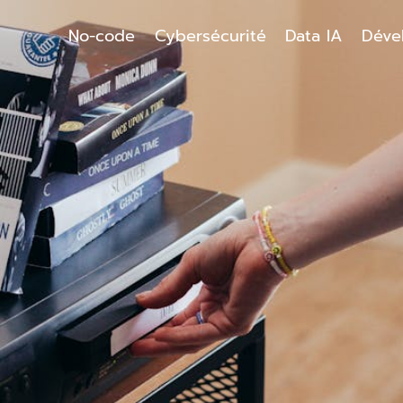
No-code
Cybersécurité
Data IA
Déve