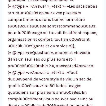
{« @type »: »Answer », »text »: »Les sacs cabas
structuru00e9s en cuir avec plusieurs
compartiments et une bonne fermeture
su00e9curisu00e9e sont recommandu00e9s
pour lu2019usage au travail. Ils offrent espace,
organisation et confort, tout en u00e9tant
u00e9lu00e9gants et durables. »}},
{« @type »: »Question », »name »: »Investir
dans un seul sac ou plusieurs est-il
pru00e9fu00e9rable ? », »acceptedAnswer »:
{« @type »: »Answer », »text »: »Tout
du00e9pend de votre style de vie. Un sac de
qualitu00e9 couvrira 80 % des usages
quotidiens sur plusieurs annu00e9es. En
complu00e9ment, vous pouvez avoir une ou
deux piu00e8ces du2019exception pour des