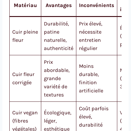
Pr
Matériau
Avantages
Inconvénients
indi
Durabilité,
Prix élevé,
Élev
Cuir pleine
patine
nécessite
(300
fleur
naturelle,
entretien
plus
authenticité
régulier
Prix
Moins
abordable,
Moy
Cuir fleur
durable,
grande
(150
corrigée
finition
variété de
300
artificielle
textures
Coût parfois
Cuir vegan
Écologique,
Vari
élevé,
(fibres
léger,
(100
durabilité
végétales)
esthétique
400