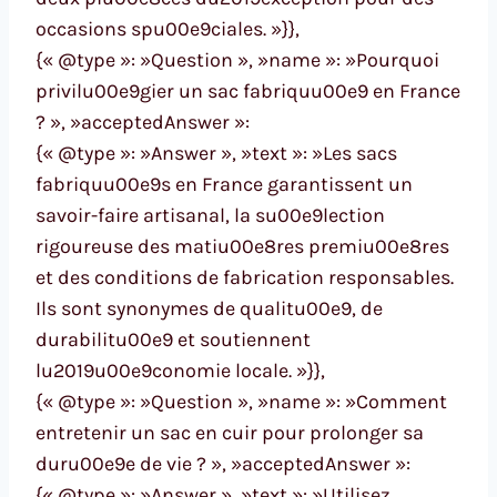
occasions spu00e9ciales. »}},
{« @type »: »Question », »name »: »Pourquoi
privilu00e9gier un sac fabriquu00e9 en France
? », »acceptedAnswer »:
{« @type »: »Answer », »text »: »Les sacs
fabriquu00e9s en France garantissent un
savoir-faire artisanal, la su00e9lection
rigoureuse des matiu00e8res premiu00e8res
et des conditions de fabrication responsables.
Ils sont synonymes de qualitu00e9, de
durabilitu00e9 et soutiennent
lu2019u00e9conomie locale. »}},
{« @type »: »Question », »name »: »Comment
entretenir un sac en cuir pour prolonger sa
duru00e9e de vie ? », »acceptedAnswer »:
{« @type »: »Answer », »text »: »Utilisez