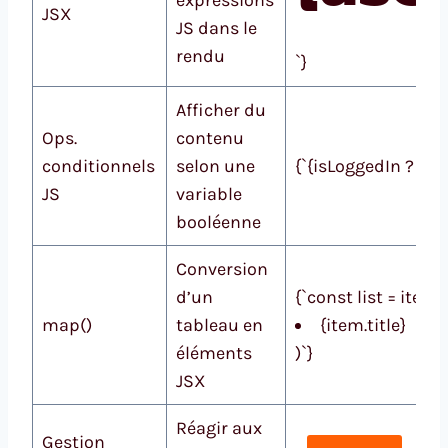
JSX
JS dans le
rendu
`}
Afficher du
Ops.
contenu
conditionnels
selon une
{`{isLoggedIn ? : }`}
JS
variable
booléenne
Conversion
d’un
{`const list = ite
map()
tableau en
{item.title}
éléments
)`}
JSX
Réagir aux
Gestion