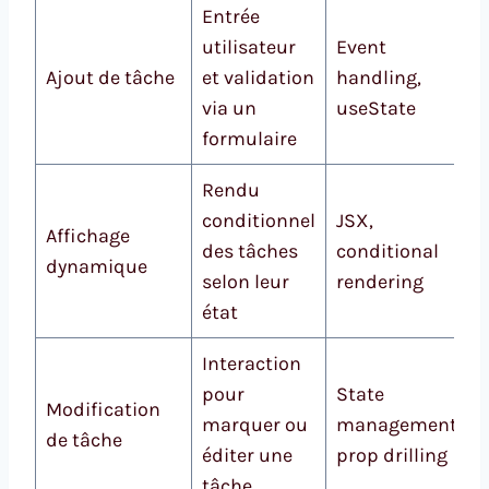
Entrée
utilisateur
Event
Ajout de tâche
et validation
handling,
via un
useState
formulaire
Rendu
conditionnel
JSX,
Affichage
des tâches
conditional
dynamique
selon leur
rendering
état
Interaction
pour
State
Modification
marquer ou
management,
de tâche
éditer une
prop drilling
tâche