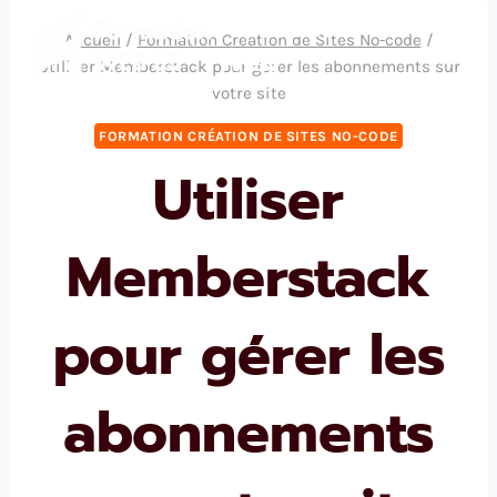
Aller
Formation
Accueil
/
Formation Création de Sites No-code
/
au
Web
Utiliser Memberstack pour gérer les abonnements sur
contenu
votre site
FORMATION CRÉATION DE SITES NO-CODE
Utiliser
Memberstack
pour gérer les
abonnements