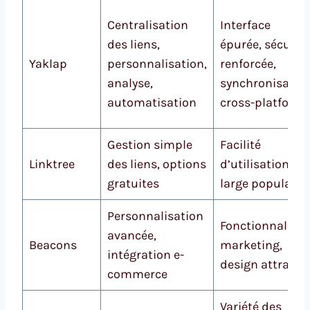
Centralisation
Interface
des liens,
épurée, sécurité
Yaklap
personnalisation,
renforcée,
analyse,
synchronisatio
automatisation
cross-platform
Gestion simple
Facilité
Linktree
des liens, options
d’utilisation,
gratuites
large popularit
Personnalisation
Fonctionnalités
avancée,
Beacons
marketing,
intégration e-
design attractif
commerce
Variété des