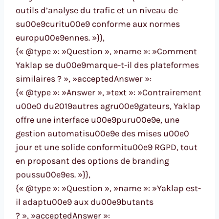
outils d’analyse du trafic et un niveau de
su00e9curitu00e9 conforme aux normes
europu00e9ennes. »}},
{« @type »: »Question », »name »: »Comment
Yaklap se du00e9marque-t-il des plateformes
similaires ? », »acceptedAnswer »:
{« @type »: »Answer », »text »: »Contrairement
u00e0 du2019autres agru00e9gateurs, Yaklap
offre une interface u00e9puru00e9e, une
gestion automatisu00e9e des mises u00e0
jour et une solide conformitu00e9 RGPD, tout
en proposant des options de branding
poussu00e9es. »}},
{« @type »: »Question », »name »: »Yaklap est-
il adaptu00e9 aux du00e9butants
? », »acceptedAnswer »: