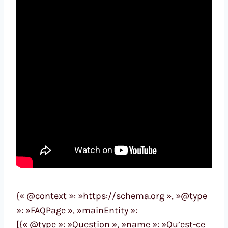
{« @context »: »https://schema.org », »@type
»: »FAQPage », »mainEntity »:
[{« @type »: »Question », »name »: »Qu’est-ce