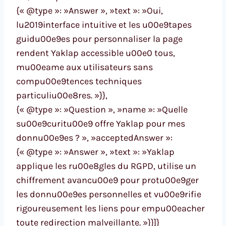
{« @type »: »Answer », »text »: »Oui,
lu2019interface intuitive et les u00e9tapes
guidu00e9es pour personnaliser la page
rendent Yaklap accessible u00e0 tous,
mu00eame aux utilisateurs sans
compu00e9tences techniques
particuliu00e8res. »}},
{« @type »: »Question », »name »: »Quelle
su00e9curitu00e9 offre Yaklap pour mes
donnu00e9es ? », »acceptedAnswer »:
{« @type »: »Answer », »text »: »Yaklap
applique les ru00e8gles du RGPD, utilise un
chiffrement avancu00e9 pour protu00e9ger
les donnu00e9es personnelles et vu00e9rifie
rigoureusement les liens pour empu00eacher
toute redirection malveillante. »}}]}