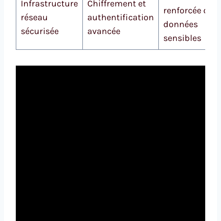
Infrastructure
Chiffrement et
renforcée des
réseau
authentification
données
sécurisée
avancée
sensibles