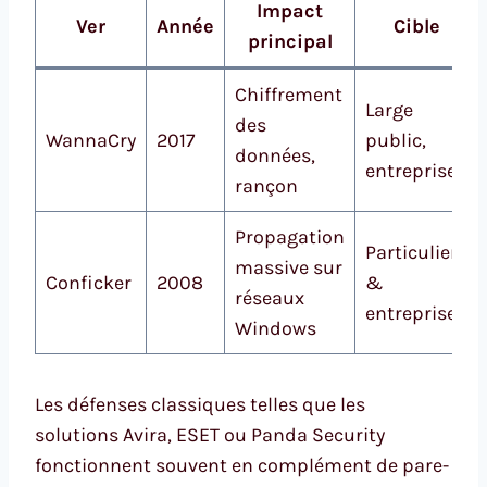
Impact
Ver
Année
Cible
principal
Chiffrement
Large
des
WannaCry
2017
public,
données,
entreprises
rançon
Propagation
Particuliers
massive sur
Conficker
2008
&
réseaux
entreprises
Windows
Les défenses classiques telles que les
solutions Avira, ESET ou Panda Security
fonctionnent souvent en complément de pare-