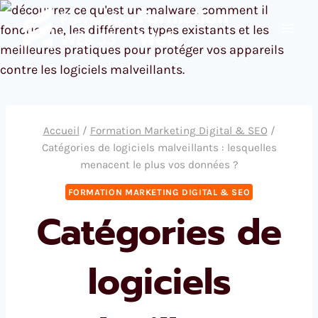
Aller
Formation
au
Web
contenu
Accueil
/
Formation Marketing Digital & SEO
/
Catégories de logiciels malveillants : lesquelles
menacent le plus vos données ?
FORMATION MARKETING DIGITAL & SEO
Catégories de
logiciels