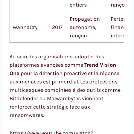
entiers
rançon
Propagation
Pertes
WannaCry
2017
autonome,
financièr
rançon
interrupt
Au sein des organisations, adopter des
plateformes avancées comme
Trend Vision
One
pour la détection proactive et la réponse
aux menaces est primordial. Les protections
multicasques combinées à des outils comme
Bitdefender ou Malwarebytes viennent
renforcer cette stratégie face aux
ransomwares.
https://www.youtube.com/watch?