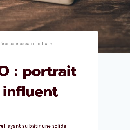
férenceur expatrié influent
 : portrait
influent
el
, ayant su bâtir une solide