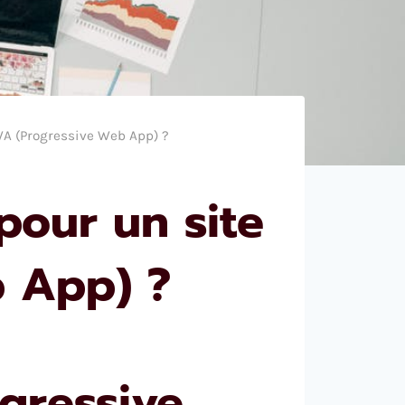
WA (Progressive Web App) ?
pour un site
 App) ?
gressive