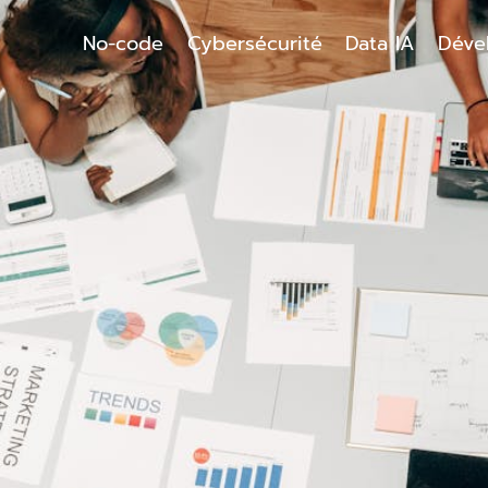
No-code
Cybersécurité
Data IA
Déve