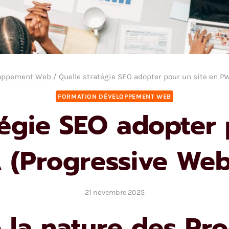
loppement Web
/
Quelle stratégie SEO adopter pour un site en P
FORMATION DÉVELOPPEMENT WEB
tégie SEO adopter 
 (Progressive Web
21 novembre 2025
la nature des Pro