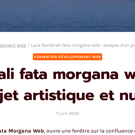
ppement Web
/
Luca Bandirali fata morgana web : analyse d’un p
FORMATION DÉVELOPPEMENT WEB
ali fata morgana w
jet artistique et 
11 juin 2025
ata Morgana Web
, ouvre une fenêtre sur la confluence 