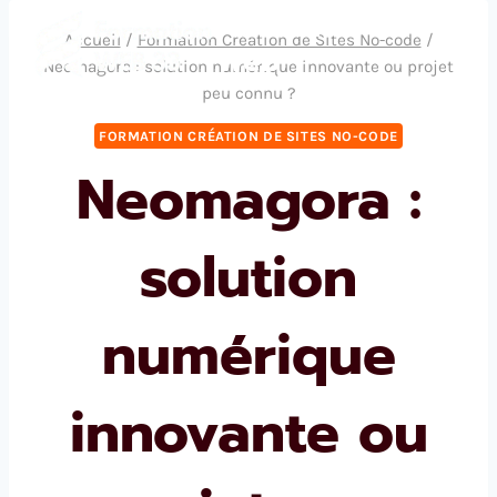
Aller
Formation
Accueil
/
Formation Création de Sites No-code
/
au
Web
Neomagora : solution numérique innovante ou projet
contenu
peu connu ?
FORMATION CRÉATION DE SITES NO-CODE
Neomagora :
solution
numérique
innovante ou