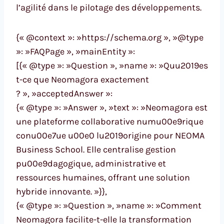
l’agilité dans le pilotage des développements.
{« @context »: »https://schema.org », »@type
»: »FAQPage », »mainEntity »:
[{« @type »: »Question », »name »: »Quu2019es
t-ce que Neomagora exactement
? », »acceptedAnswer »:
{« @type »: »Answer », »text »: »Neomagora est
une plateforme collaborative numu00e9rique
conu00e7ue u00e0 lu2019origine pour NEOMA
Business School. Elle centralise gestion
pu00e9dagogique, administrative et
ressources humaines, offrant une solution
hybride innovante. »}},
{« @type »: »Question », »name »: »Comment
Neomagora facilite-t-elle la transformation