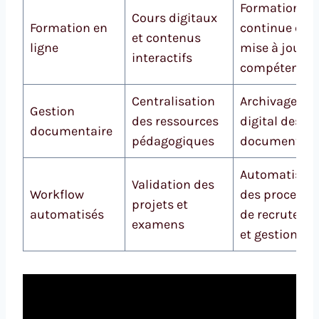
Formation
Cours digitaux
Formation en
continue et
et contenus
ligne
mise à jour d
interactifs
compétences
Centralisation
Archivage
Gestion
des ressources
digital des
documentaire
pédagogiques
documents R
Automatisati
Validation des
Workflow
des processu
projets et
automatisés
de recruteme
examens
et gestion