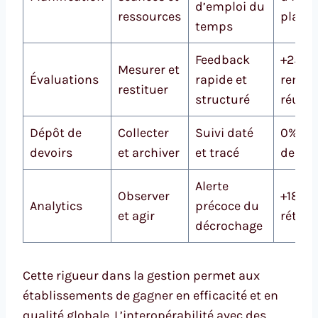
d’emploi du
ressources
plann
temps
Feedback
+25% 
Mesurer et
Évaluations
rapide et
reméd
restituer
structuré
réussi
Dépôt de
Collecter
Suivi daté
0% de 
devoirs
et archiver
et tracé
de cop
Alerte
Observer
+18% 
Analytics
précoce du
et agir
rétent
décrochage
Cette rigueur dans la gestion permet aux
établissements de gagner en efficacité et en
qualité globale. L’interopérabilité avec des