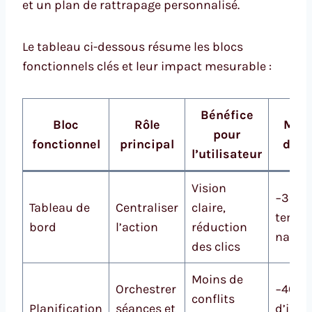
et un plan de rattrapage personnalisé.
Le tableau ci-dessous résume les blocs
fonctionnels clés et leur impact mesurable :
Bénéfice
Bloc
Rôle
Métr
pour
fonctionnel
principal
de v
l’utilisateur
Vision
−30% 
Tableau de
Centraliser
claire,
temps
bord
l’action
réduction
naviga
des clics
Moins de
Orchestrer
−40%
conflits
Planification
séances et
d’inci