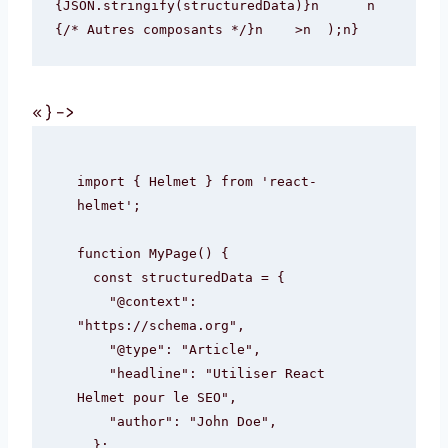
{JSON.stringify(structuredData)}n      n      
{/* Autres composants */}n    >n  );n}
« } –>
import { Helmet } from 'react-
helmet';

function MyPage() {

  const structuredData = {

    "@context": 
"https://schema.org",

    "@type": "Article",

    "headline": "Utiliser React 
Helmet pour le SEO",

    "author": "John Doe",

  };
