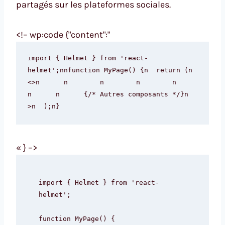
partagés sur les plateformes sociales.
<!– wp:code {"content":"
import { Helmet } from 'react-
helmet';nnfunction MyPage() {n  return (n    
<>n      n        n        n        n        
n      n      {/* Autres composants */}n    
>n  );n}
« } –>
import { Helmet } from 'react-
helmet';

function MyPage() {
