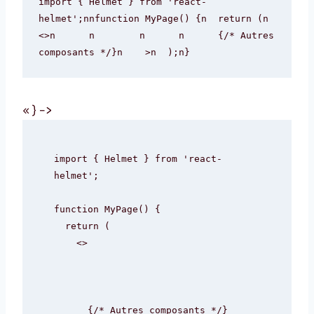
import { Helmet } from 'react-
helmet';nnfunction MyPage() {n  return (n    
<>n      n        
n      n      {/* Autres 
composants */}n    >n  );n}
« } –>
import { Helmet } from 'react-
helmet';

function MyPage() {

  return (

    <>

      {/* Autres composants */}
