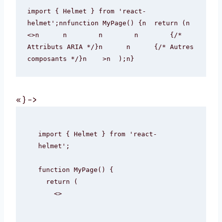
import { Helmet } from 'react-
helmet';nnfunction MyPage() {n  return (n    
<>n      n        
n        n        {/* 
Attributs ARIA */}n      n      {/* Autres 
composants */}n    >n  );n}
« } –>
import { Helmet } from 'react-
helmet';

function MyPage() {

  return (

    <>
