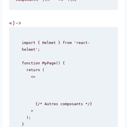
« } –>
import { Helmet } from 'react-
helmet';

function MyPage() {

  return (

    <>

      {/* Autres composants */}

    >

  );

}