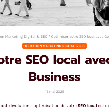
on Marketing Digital & SEO
/
Optimiser votre SEO local avec G
FORMATION MARKETING DIGITAL & SEO
otre SEO local av
Business
15 mai 2025
nte évolution, l’optimisation de votre
SEO local
est de