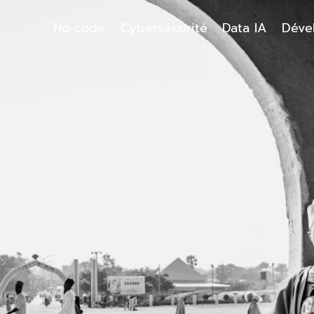
No-code
Cybersécurité
Data IA
Déve