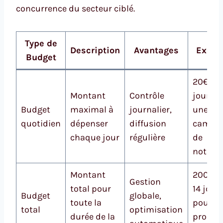
concurrence du secteur ciblé.
Type de
Description
Avantages
Exemp
Budget
20€ pa
Montant
Contrôle
jour po
Budget
maximal à
journalier,
une
quotidien
dépenser
diffusion
campa
chaque jour
régulière
de
notorié
Montant
200€ s
Gestion
total pour
14 jour
Budget
globale,
toute la
pour u
total
optimisation
durée de la
promot