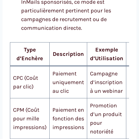
InMails sponsorisés, ce mode est
particulièrement pertinent pour les
campagnes de recrutement ou de
communication directe.
Type
Exemple
Est
Description
d’Enchère
d’Utilisation
de
Paiement
Campagne
CPC (Coût
2€ 
uniquement
d’inscription
par clic)
clic
au clic
à un webinar
Promotion
0,7
CPM (Coût
Paiement en
d’un produit
2,5
pour mille
fonction des
pour
100
impressions)
impressions
notoriété
imp