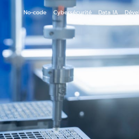
No-code
Cybersécurité
Data IA
Déve