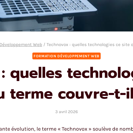
 Développement Web
/
Technovox : quelles technologies ce site o
FORMATION DÉVELOPPEMENT WEB
: quelles technolog
u terme couvre-t-il
3 avril 2026
nte évolution, le terme « Technovox » soulève de nomb