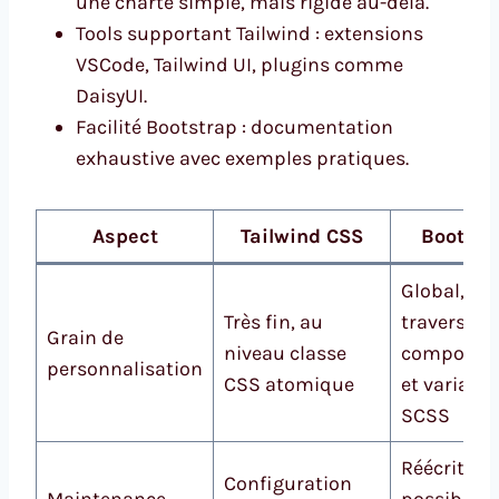
une charte simple, mais rigide au-delà.
Tools supportant Tailwind : extensions
VSCode, Tailwind UI, plugins comme
DaisyUI.
Facilité Bootstrap : documentation
exhaustive avec exemples pratiques.
Aspect
Tailwind CSS
Bootstr
Global, à
Très fin, au
travers
Grain de
niveau classe
composan
personnalisation
CSS atomique
et variable
SCSS
Réécriture
Configuration