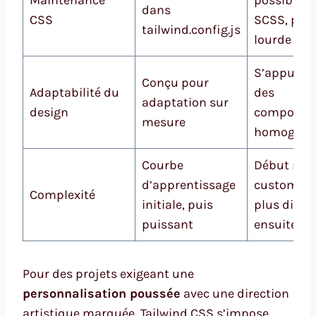
Maintenance
possible d
dans
CSS
SCSS, plus
tailwind.config.js
lourde
S’appuie s
Conçu pour
Adaptabilité du
des
adaptation sur
design
composan
mesure
homogène
Courbe
Début rapi
d’apprentissage
customisa
Complexité
initiale, puis
plus diffici
puissant
ensuite
Pour des projets exigeant une
personnalisation poussée
avec une direction
artistique marquée, Tailwind CSS s’impose