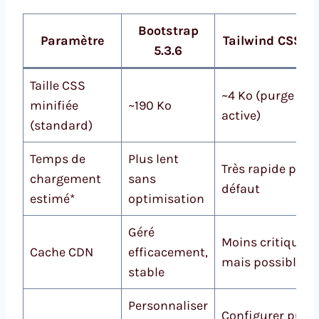
Bootstrap
Paramètre
Tailwind CSS 4.
5.3.6
Taille CSS
~4 Ko (purge
minifiée
~190 Ko
active)
(standard)
Temps de
Plus lent
Très rapide par
chargement
sans
défaut
estimé*
optimisation
Géré
Moins critique
Cache CDN
efficacement,
mais possible
stable
Personnaliser
Configurer purg