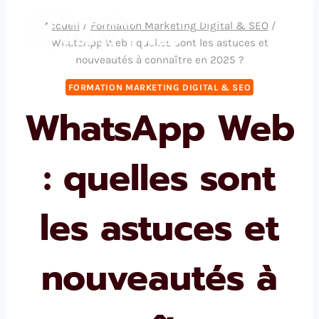
Aller
Formation
Accueil
/
Formation Marketing Digital & SEO
/
au
Web
WhatsApp Web : quelles sont les astuces et
contenu
nouveautés à connaître en 2025 ?
FORMATION MARKETING DIGITAL & SEO
WhatsApp Web
: quelles sont
les astuces et
nouveautés à