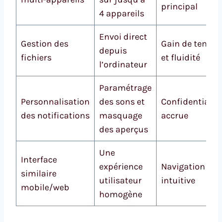
principal
4 appareils
Envoi direct
Gestion des
Gain de temps
depuis
fichiers
et fluidité
l’ordinateur
Paramétrage
Personnalisation
des sons et
Confidentialité
des notifications
masquage
accrue
des aperçus
Une
Interface
expérience
Navigation
similaire
utilisateur
intuitive
mobile/web
homogène