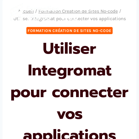
Aller
Formation
Accueil
/
Formation Création de Sites No-code
/
au
Web
Utiliser Integromat pour connecter vos applications
contenu
FORMATION CRÉATION DE SITES NO-CODE
Utiliser
Integromat
pour connecter
vos
applications