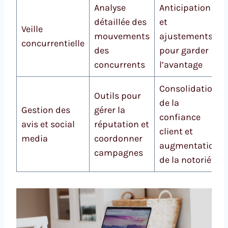
Analyse
Anticipation
détaillée des
et
Veille
mouvements
ajustements
concurrentielle
des
pour garder
concurrents
l’avantage
Consolidation
Outils pour
de la
Gestion des
gérer la
confiance
avis et social
réputation et
client et
media
coordonner
augmentation
campagnes
de la notoriété